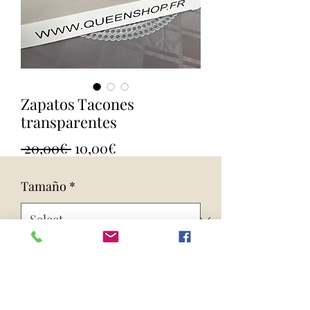
Zapatos Tacones
transparentes
Regular
Sale
 20,00€ 
10,00€
Price
Price
Tamaño
*
Quantity
*