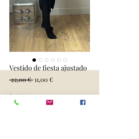
Vestido de fiesta ajustado
Precio
Precio
 22,00 € 
11,00 €
de
Cantidad
*
oferta
Agregar al carrito