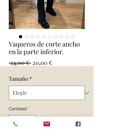
Vaqueros de corte ancho
en la parte inferior.
Precio
Precio
 24,00 € 
20,00 €
de
Tamaño
*
oferta
Cantidad
*